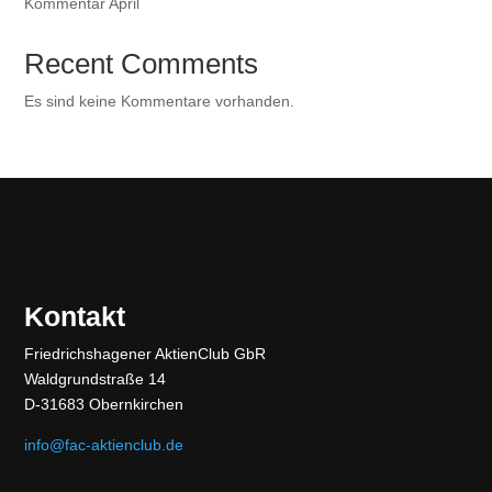
Kommentar April
Recent Comments
Es sind keine Kommentare vorhanden.
Kontakt
Friedrichshagener AktienClub GbR
Waldgrundstraße 14
D-31683 Obernkirchen
info@fac-aktienclub.de