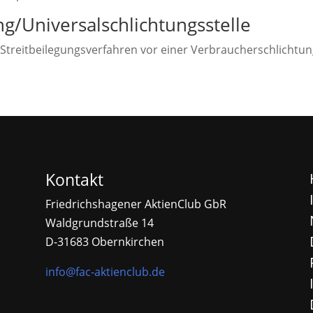
g/Universal­schlichtungs­stelle
an Streitbeilegungsverfahren vor einer Verbraucherschlichtu
Kontakt
Friedrichshagener AktienClub GbR
Waldgrundstraße 14
D-31683 Obernkirchen
info@fac-aktienclub.de