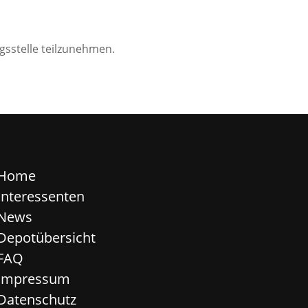
ngsstelle teilzunehmen.
Home
Interessenten
News
Depotübersicht
FAQ
Impressum
Datenschutz